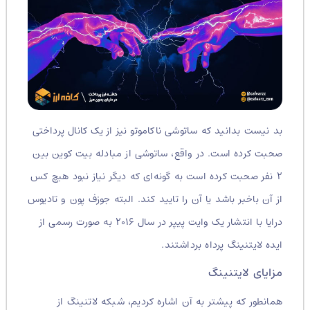
بد نیست بدانید که ساتوشی ناکاموتو نیز از یک کانال پرداختی
صحبت کرده است. در واقع، ساتوشی از مبادله بیت کوین بین
۲ نفر صحبت کرده است به گونه‌ای که دیگر نیاز نبود هیچ کس
از آن باخبر باشد یا آن را تایید کند. البته جوزف پون و تادیوس
درایا با انتشار یک وایت پیپر در سال ۲۰۱۶ به صورت رسمی از
ایده لایتنینگ پرداه برداشتند.
مزایای لایتنینگ
همانطور که پیشتر به آن اشاره کردیم، شبکه لاتنینگ از