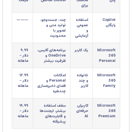
برای
Copilot
استفاده
چت، جست‌وجو،
———
رایگان
عمومی
تولید متن و
و
تصویر با
آزمایشی
محدودیت
Microsoft
یک کاربر
برنامه‌های آفیس،
۹.۹۹
365
OneDrive و
دلار –
Personal
ظرفیت بیشتر
ماهانه
Microsoft
خانواده
امکانات
۱۲.۹۹
365
و چند
Personal و
دلار –
Family
کاربر
فضای ذخیره‌سازی
ماهانه
چندنفره
Microsoft
کاربران
سقف استفاده
۱۹.۹۹
365
حرفه‌ای
بیشتر، ایجنت‌ها
دلار –
Premium
AI
و قابلیت‌های
ماهانه
پیشرفته