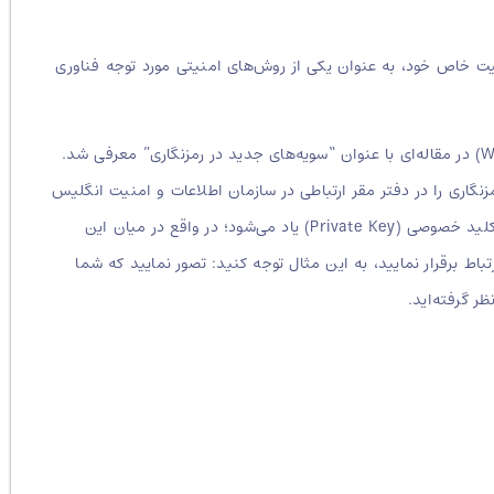
هیت خاص خود، به عنوان یکی از روش‌های امنیتی مورد توجه فناوری
این الگوریتم جدید رمزنگاری در سال ۱۹۷۷ میلادی توسط دو محقق به نام‌های مارتین هلمن (Martin Hellman) و ویتفیلد دیفی (Whitfield Diffie) در مقاله‌ای با عنوان “سویه‌های جدید در رمزنگاری” معرفی شد.
که سابقه این روش رمزنگاری به زمانی دورتر، وقتی فردی به نام جیمز الیس (James Ellis) ایده چنین رمزنگاری را در دفتر مقر ارتباطی در سازمان اطلاعات و امنیت انگلیس
مطرح کرده بود، بازمی‌گردد. ما در رمزنگاری نامتقارن با یک جفت کلید مواجه هستیم که از این کلیدها تحت عنوان کلید عمومی (Public Key) و کلید خصوصی (Private Key) یاد می‌شود؛ در واقع در میان این
باط برقرار نمایید، به این مثال توجه کنید: تصور نمایید که شما
 گرفته‌اید.