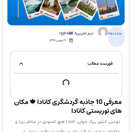
تیم تحریریه کافه ارز
ویزا و مهاجرت
3670
۲۱ بهمن ۱۳۹۸
فهرست مطالب
معرفی 10 جاذبه گردشگری کانادا 🍁 مکان
های توریستی کانادا
دومین کشور بزرگ جهان، کانادا هیچ کمبودی در مناظر زیبا و
مکانهای منحصر به فرد برای مسافرت مسافران ندارد. از