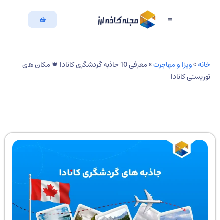
بازگشت به سایت
دسته بندی مقالات
نه
»
ویزا و مهاجرت
»
معرفی 10 جاذبه گردشگری کانادا 🍁 مکان های
ریستی کانادا