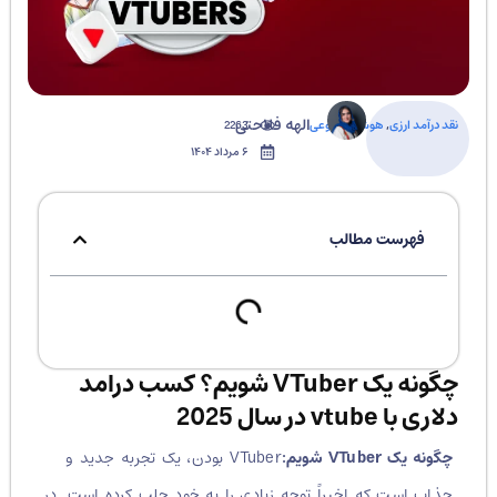
الهه فلاحتی
نقد درآمد ارزی
,
هوش مصنوعی
2263
۶ مرداد ۱۴۰۴
فهرست مطالب
چگونه یک VTuber شویم؟ کسب درامد
دلاری با vtube در سال 2025
چگونه یک VTuber شویم:
VTuber بودن، یک تجربه جدید و
جذاب است که اخیراً توجه زیادی را به خود جلب کرده است. در