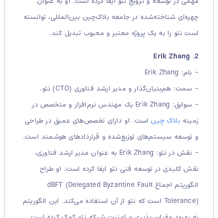
مهمی در توسعه و ترویج نئو ایفا کرده است. او به عنوان
چهره‌ای شناخته‌شده در جامعه بلاک‌چین بین‌المللی، توانسته
است نئو را به یک پروژه معتبر و محبوب تبدیل کند.
2. Erik Zhang
– نام: Erik Zhang
– سمت: هم‌بنیان‌گذار و مدیر ارشد فناوری (CTO) نئو.
– سوابق: Erik Zhang یک مهندس نرم‌افزار و متخصص در
زمینه
بلاک‌ چین
است. او دارای تخصص‌های عمیق در طراحی
و توسعه سیستم‌های توزیع‌شده و قراردادهای هوشمند است.
– نقش در نئو: Erik Zhang به عنوان مدیر ارشد فناوری،
نقش کلیدی در توسعه فنی نئو ایفا کرده است. او طراح
الگوریتم اجماع dBFT (Delegated Byzantine Fault
Tolerance) است که نئو از آن استفاده می‌کند. این الگوریتم
به بهبود مقیاس‌پذیری و امنیت شبکه نئو کمک کرده است.