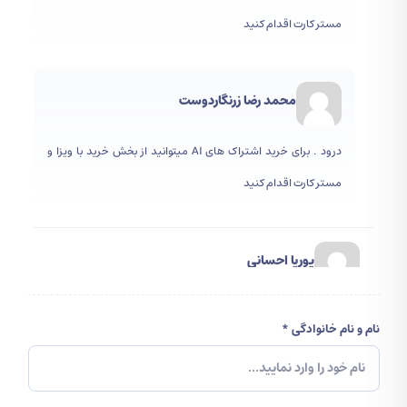
راحتی اشتراک پرمیوم این هوش مصنوعی را از
مستر کارت اقدام کنید
کافه ارز خریداری کنید
بهترین سایت هوش مصنوعی در سال
محمد رضا زرنگاردوست
2026
درود . برای خرید اشتراک های AI میتوانید از بخش خرید با ویزا و
در سال 2024، ابزارهای هوش مصنوعی به قدری
مستر کارت اقدام کنید
پیشرفت کرده‌اند که ممکن است برای شما سخت
باشد که بهترین گزینه را انتخاب کنید. در اینجا
پوریا احسانی
بهترین سایت‌های هوش مصنوعی در سال 2024 را
مرور خواهیم کرد تا شما بتوانید انتخاب درستی
سلام خسته نباشی برای خرید اشتراک هوش مصنوعی voise نیاز دارم
داشته باشید و به نتیجه موفقیت‌آمیزی برسید.
نام و نام خانوادگی *
احراز هویت کنم ؟
ChatGPT