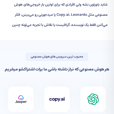
شاید باورتون نشه ولی افرادی که برای اولین بار خروجی‌های هوش
مصنوعی مثل Copy.ai، Leonardo یا میدجورنی رو می‌بینن، فکر
می‌کنن فقط یک نویسنده، گرافیست یا نقاش با تجربه می‌تونه چنین
چیزی خلق کنه. برای این که بتونید همه امکانات هوش مصنوعی را
یکجا داشته باشی، بهتره که اشتراک پرمیمشو بخری. ما هم مثل
شما دوس داریم کاربران داخل کشور از امکانات خارق‌العاده هوش
محبوب ترین سرویس های هوش مصنوعی
مصنوعی استفاده کنن، پس بابت خریدش نگران نباش، میتونی روی
هر هوش مصنوعی که نیاز داشته باشی ما برات اشتراکشو میخریم
ما حساب باز کنی.