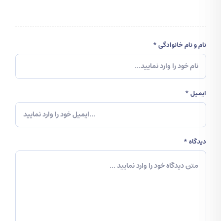
آزمون CCIE (Cisco Certified
Internetwork Expert)
نام و نام خانوادگی *
اگر در حوزه شبکه و IT فعالیت داری، حتماً اسم
CCIE
رو شنیدی. این آزمون یکی از معتبرترین و
سخت ترین گواهینامه های فنی شرکت Cisco
ایمیل *
محسوب میشه.
این مدرک مخصوص متخصصانیه که در طراحی،
پیاده سازی و مدیریت شبکه های پیچیده سیسکو
دیدگاه *
تجربه دارن و به عنوان
بالاترین سطح مهارت در
شبکه های سیسکو
شناخته میشه.
آزمون CCIE شامل دو بخش تئوری و عملی (Lab
Exam) هست و موضوعاتی مثل اتوماسیون