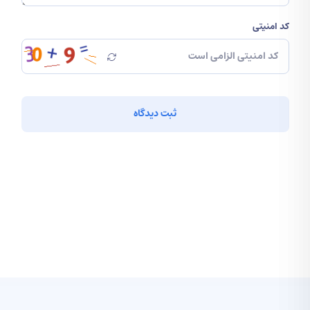
شبکه، امنیت، IoT و رایانش ابری رو پوشش
کد امنیتی
میده.
با استفاده از خدمات
پرداخت هزینه آزمون
CCIE
در کافه ارز، میتونی پرداخت آزمون مهارتی
ثبت دیدگاه
خارجی رو به صورت سریع، ایمن و با کمترین
هزینه ممکن انجام بدی.