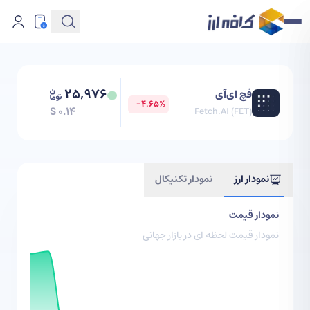
25,976
فچ ای‌آی
-4.65
%
$ 0.14
Fetch.AI
(
FET
)
نمودار ارز
نمودار تکنیکال
نمودار قیمت
نمودار قیمت لحظه ای در بازار جهانی