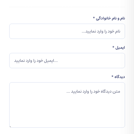
دلار برای اواخر سال 2021 پیش‌بینی کرده است.
مزایای Fetch
وجود عامل یا نمایندگان اقتصادی خود مختار که
نام و نام خانوادگی *
پتانسیل بسیار بالایی دارند.
تیم توسعه دارای تجربه فراوانی در رابطه با هوش
مصنوعی بوده و مشاوران با تجربه‌ای را نیز به تیم جذب
کرده است.
ایمیل *
معایب Fetch
عدم وجود انگیزه کافی برای به کارگیری توکن FET.
عدم وجود تجربه کافی در رابطه با فناوری‌های بلاکچین
در میان اعضای اصلی تیم توسعه.
دیدگاه *
سرقت شماری از توکن‌ها در جریان هک شدن صرافی
KuCoin.
فناوری‌های مورد استفاده در Fetch هنوز در ابتدای راه
هستند.