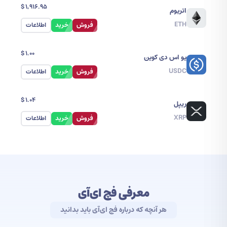
$
1,916.95
اتریوم
ETH
فروش
خرید
اطلاعات
$
1.00
یو اس دی کوین
USDC
فروش
خرید
اطلاعات
$
1.04
ریپل
XRP
فروش
خرید
اطلاعات
معرفی فچ ای‌آی
هر آنچه که درباره فچ ای‌آی باید بدانید