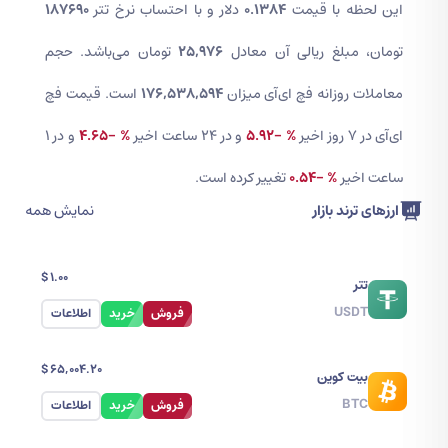
این لحظه با قیمت
0.1384
دلار و با احتساب نرخ تتر
187690
تومان، مبلغ ریالی آن معادل
25,976
تومان می‌باشد. حجم
معاملات روزانه فچ ای‌آی میزان
176,538,594
است. قیمت فچ
ای‌آی در 7 روز اخیر
% -5.92
و در ۲۴ ساعت اخیر
% -4.65
و در 1
ساعت اخیر
% -0.54
تغییر کرده است.
ارزهای ترند بازار
نمایش همه
$
1.00
تتر
USDT
فروش
خرید
اطلاعات
$
65,004.20
بیت کوین
BTC
فروش
خرید
اطلاعات