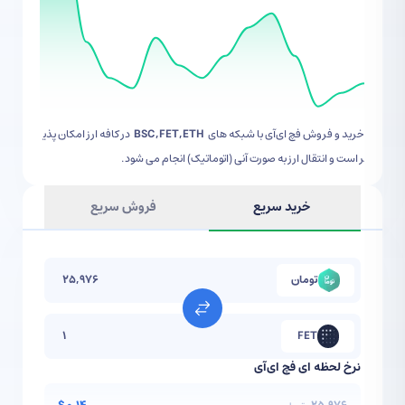
خرید و فروش
فچ ای‌آی
با شبکه های
BSC,FET,ETH
در کافه ارز امکان پذی
ر است و انتقال ارز به صورت آنی (اتوماتیک) انجام می شود.
خرید سریع
فروش سریع
تومان
FET
نرخ لحظه ای
فچ ای‌آی