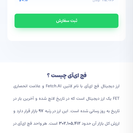
$
0.14
25,976
تومان
ثبت سفارش
فچ ای‌آی
چیست ؟
ارز دیجیتال فچ ای‌آی
با نام لاتین Fetch.AI و علامت انحصاری
FET یک ارز دیجیتال است که در تاریخ
لانچ شده و آخرین بار در
تاریخ
به روز رسانی شده است. این ارز در رتبه
97
بازار قرار دارد و
ارزش کل بازار آن حدود
302,105,412
است. هر واحد فچ ای‌آی در