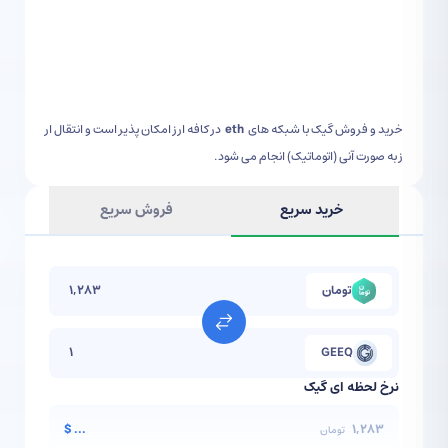
خرید و فروش
گیک
با شبکه های
eth
در کافه ارز امکان پذیر است و انتقال ار
ز به صورت آنی (اتوماتیک) انجام می شود.
خرید سریع
فروش سریع
تومان
GEEQ
نرخ لحظه ای
گیک
$
...
1,283
تومان