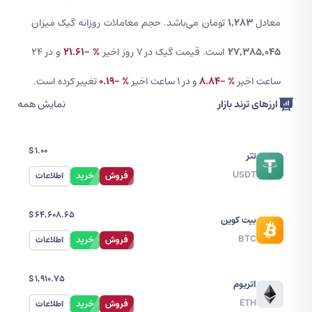
معادل
1,283
تومان می‌باشد. حجم معاملات روزانه گیک میزان
27,385,045
است. قیمت گیک در 7 روز اخیر
% -21.61
و در ۲۴
ساعت اخیر
% -8.84
و در 1 ساعت اخیر
% -0.19
تغییر کرده است.
ارزهای ترند بازار
نمایش همه
$
1.00
تتر
USDT
فروش
خرید
اطلاعات
$
64,608.65
بیت کوین
BTC
فروش
خرید
اطلاعات
$
1,910.75
اتریوم
ETH
فروش
خرید
اطلاعات