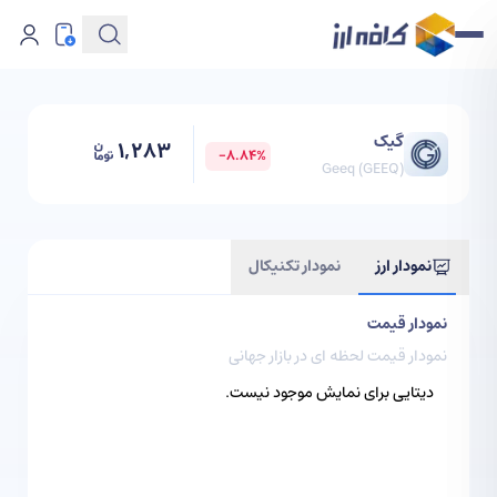
گیک
1,283
-8.84
%
Geeq
(
GEEQ
)
نمودار ارز
نمودار تکنیکال
نمودار قیمت
نمودار قیمت لحظه ای در بازار جهانی
دیتایی برای نمایش موجود نیست.