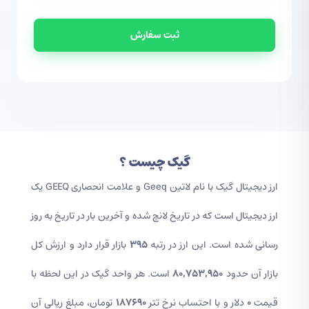
ثبت سفارش
گیک
چیست ؟
ارز دیجیتال گیک
با نام لاتین Geeq و علامت انحصاری GEEQ یک
ارز دیجیتال است که در تاریخ
لانچ شده و آخرین بار در تاریخ
به روز
رسانی شده است. این ارز در رتبه
395
بازار قرار دارد و ارزش کل
بازار آن حدود
80,753,950
است. هر واحد گیک در این لحظه با
قیمت
0
دلار و با احتساب نرخ تتر
187690
تومان، مبلغ ریالی آن