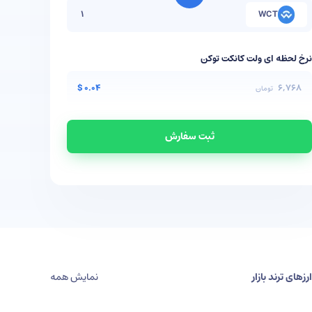
WCT
نرخ لحظه ای
ولت کانکت توکن
$
0.04
6,768
تومان
ثبت سفارش
ارزهای ترند بازار
نمایش همه