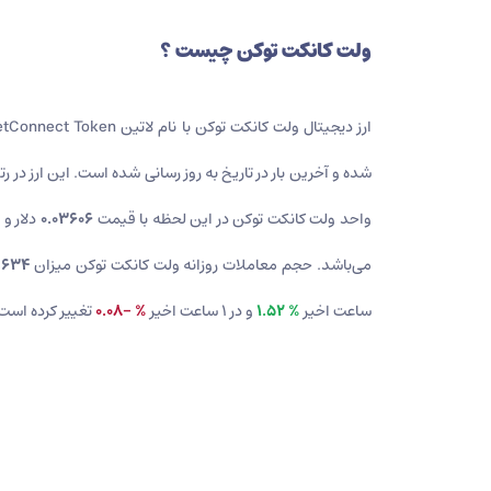
ولت کانکت توکن
چیست ؟
ارز دیجیتال ولت کانکت توکن
با نام لاتین WalletConnect Token و علامت انحصاری WCT یک ارز دیجیتال است که در تاریخ
شده و آخرین بار در تاریخ
به روز رسانی شده است. این ارز در رت
واحد ولت کانکت توکن در این لحظه با قیمت
0.03606
دلار و
می‌باشد. حجم معاملات روزانه ولت کانکت توکن میزان
,634
ساعت اخیر
% 1.52
و در 1 ساعت اخیر
% -0.08
تغییر کرده است