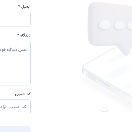
ایمیل *
دیدگاه *
کد امنیتی