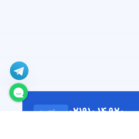
021
920 14 910
چت آنلاین