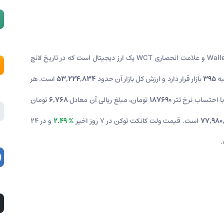
لانچ
به
395
بازار قرار دارد و ارزش کل بازار آن حدود
53,224,834
است. هر
 با احتساب نرخ تتر
187690
تومان، مبلغ ریالی آن معادل
6,768
تومان
77,980
است. قیمت ولت کانکت توکن در 7 روز اخیر
% 2.49
و در ۲۴
.