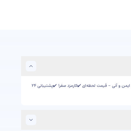
خرید ولت کانکت توکن و فروش ولت کانکت توکن (WCT) - سریع و ایمن و آنی - قیمت لحظه‌ای ✔️کارمزد صفر! ✔️پشتیبانی ۲۴